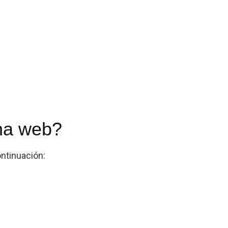
ina web?
ontinuación: