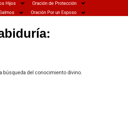
os Hijos
Oración de Protección
Salmos
Oración Por un Esposo
abiduría:
 la búsqueda del conocimiento divino.