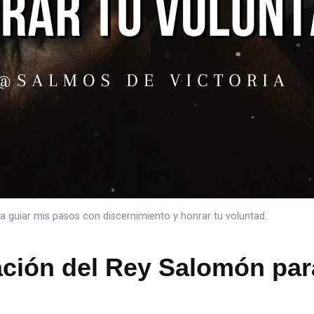
 guiar mis pasos con discernimiento y honrar tu voluntad.
ación del Rey Salomón par