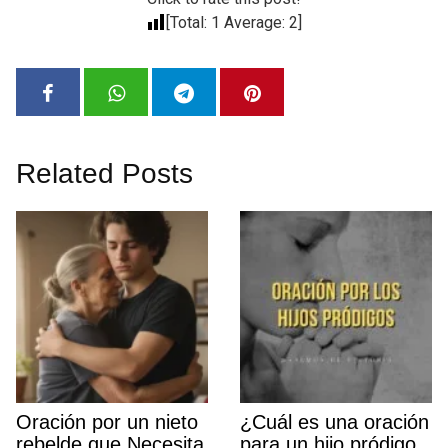
[Total:
1
Average:
2
]
Related Posts
Oración por un nieto
¿Cuál es una oración
rebelde que Necesita
para un hijo pródigo