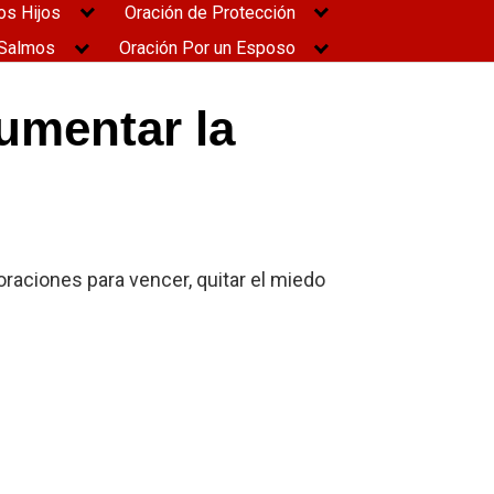
os Hijos
Oración de Protección
Salmos
Oración Por un Esposo
umentar la
oraciones para vencer, quitar el miedo